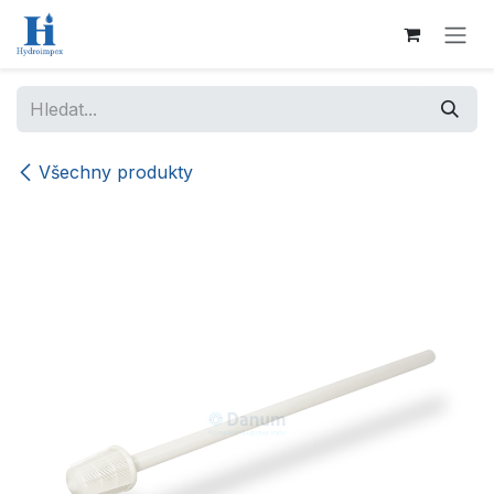
Přejít na obsah
Všechny produkty