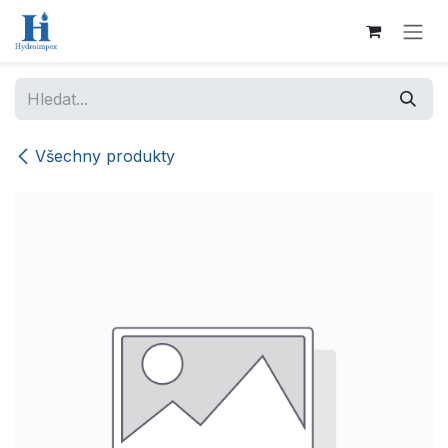
Přejít na obsah
Všechny produkty