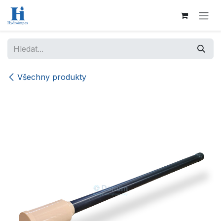
Přejít na obsah
Všechny produkty