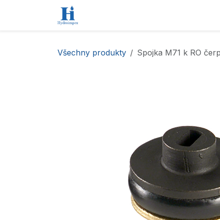
Přejít na obsah
Úvod
Obchod
Kontaktujte nás
Všechny produkty
Spojka M71 k RO če