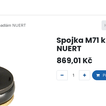
rpadlám NUERT
Spojka M71 
NUERT
869,01
Kč
Př