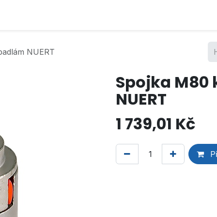
rpadlám NUERT
Spojka M80 
NUERT
1 739,01
Kč
Př