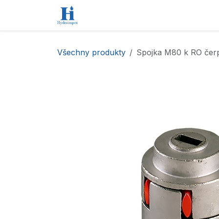
Přejít na obsah
Úvod
Obchod
Kontaktujte nás
Všechny produkty
Spojka M80 k RO če