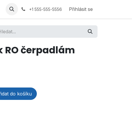
Přihlásit se
+1 555-555-5556
k RO čerpadlám
idat do košíku