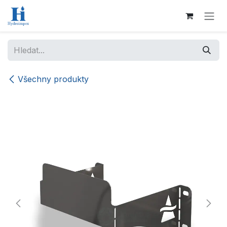
Přejít na obsah
Všechny produkty