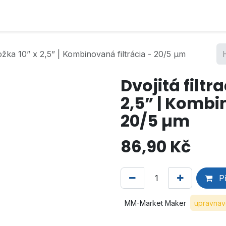
ložka 10” x 2,5” | Kombinovaná filtrácia - 20/5 µm
Dvojitá filtr
2,5” | Kombi
20/5 µm
86,90
Kč
Př
MM-Market Maker
upravnav