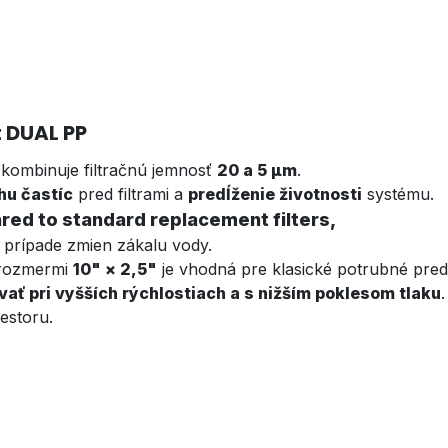
t DUAL PP
 kombinuje filtračnú jemnosť
20 a 5 µm
.
hu častíc
pred filtrami a
predĺženie životnosti
systému.
red to standard replacement filters,
 prípade zmien zákalu vody.
i rozmermi
10" × 2,5"
je vhodná pre klasické potrubné predf
vať pri vyšších rýchlostiach a s nižším poklesom tlaku
.
estoru.