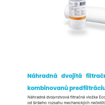
Náhradná dvojitá filtra
kombinovanú predfiltráci
Náhradná dvojvrstvová filtračná vložka Eco
od širšieho rozsahu mechanických nečistôt