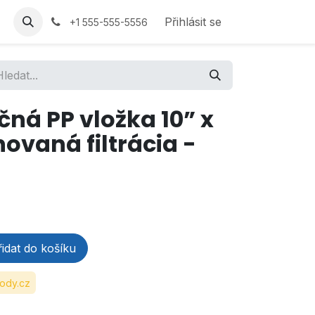
Přihlásit se
+1 555-555-5556
ačná PP vložka 10” x
novaná filtrácia -
idat do košíku
ody.cz