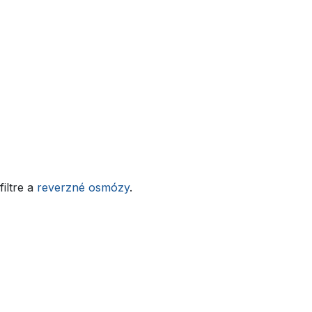
iltre a
reverzné osmózy
.