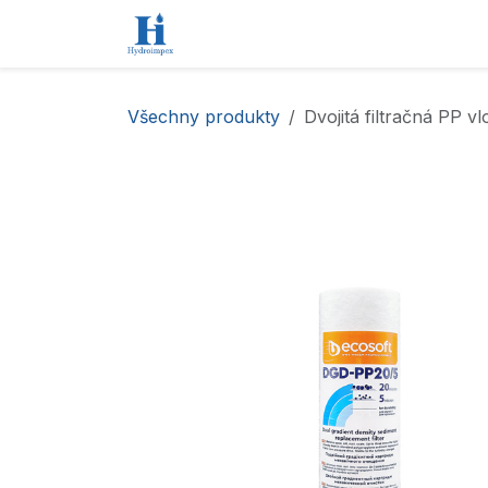
Přejít na obsah
Úvod
Obchod
Kontaktujte nás
Všechny produkty
Dvojitá filtračná PP v