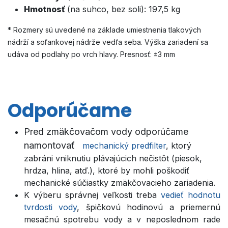
Hmotnosť
(na suhco, bez soli): 197,5 kg
* Rozmery sú uvedené na základe umiestnenia tlakových
nádrží a soľankovej nádrže vedľa seba. Výška zariadení sa
udáva od podlahy po vrch hlavy. Presnosť: ±3 mm
Odporúčame
Pred zmäkčovačom vody odporúčame
namontovať
mechanický predfilter
, ktorý
zabráni vniknutiu plávajúcich nečistôt (piesok,
hrdza, hlina, atď.), ktoré by mohli poškodiť
mechanické súčiastky zmäkčovacieho zariadenia.
K výberu správnej veľkosti treba
vedieť hodnotu
tvrdosti vody
, špičkovú hodinovú a priemernú
mesačnú spotrebu vody a v neposlednom rade