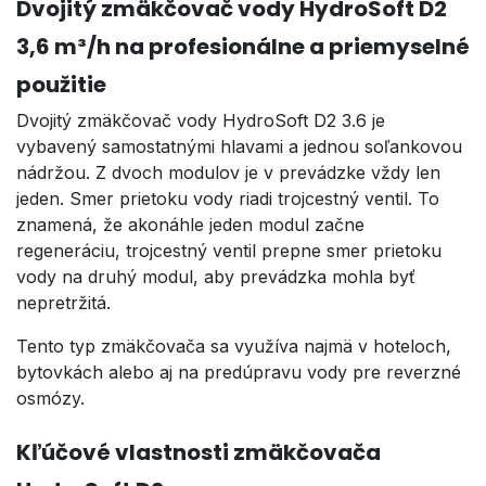
Dvojitý zmäkčovač vody HydroSoft D2
3,6 m³/h na profesionálne a priemyselné
použitie
Dvojitý zmäkčovač vody HydroSoft D2 3.6 je
vybavený samostatnými hlavami a jednou soľankovou
nádržou. Z dvoch modulov je v prevádzke vždy len
jeden. Smer prietoku vody riadi trojcestný ventil. To
znamená, že akonáhle jeden modul začne
regeneráciu, trojcestný ventil prepne smer prietoku
vody na druhý modul, aby prevádzka mohla byť
nepretržitá.
Tento typ zmäkčovača sa využíva najmä v hoteloch,
bytovkách alebo aj na predúpravu vody pre reverzné
osmózy.
Kľúčové vlastnosti zmäkčovača