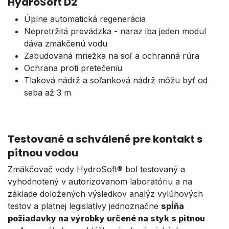
HydroSoft D2
Úplne automatická regenerácia
Nepretržitá prevádzka - naraz iba jeden modul
dáva zmäkčenú vodu
Zabudovaná mriežka na soľ a ochranná rúra
Ochrana proti pretečeniu
Tlaková nádrž a soľanková nádrž môžu byť od
seba až 3 m
Testované a schválené pre kontakt s
pitnou vodou
Zmäkčovač vody HydroSoft® bol testovaný a
vyhodnotený v autorizovanom laboratóriu a na
základe doložených výsledkov analýz vylúhových
testov a platnej legislatívy jednoznačne
spĺňa
požiadavky na výrobky určené na styk s pitnou