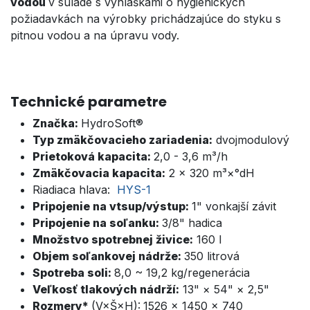
vodou
v súlade s vyhláškami o hygienických
požiadavkách na výrobky prichádzajúce do styku s
pitnou vodou a na úpravu vody.
Technické parametre
Značka:
HydroSoft®
Typ zmäkčovacieho zariadenia:
dvojmodulový
Prietoková kapacita:
2,0 - 3,6 m³/h
Zmäkčovacia kapacita:
2 × 320 m³×°dH
Riadiaca hlava:
HYS-1
Pripojenie na vtsup/výstup:
1" vonkajší závit
Pripojenie na soľanku:
3/8" hadica
Množstvo spotrebnej živice:
160 l
Objem soľankovej nádrže:
350 litrová
Spotreba soli:
8,0 ~ 19,2 kg/regenerácia
Veľkosť tlakových nádrží:
13" × 54" × 2,5"
Rozmery*
(V×Š×H):
1526 × 1450 × 740