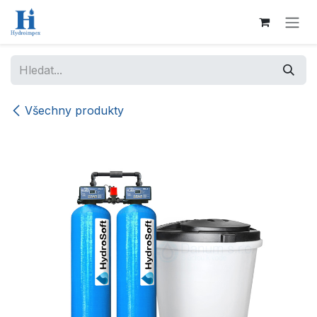
Přejít na obsah
Všechny produkty