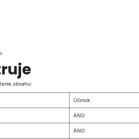
u.
truje
ženie obsahu:
Účinok
ÁNO
ÁNO