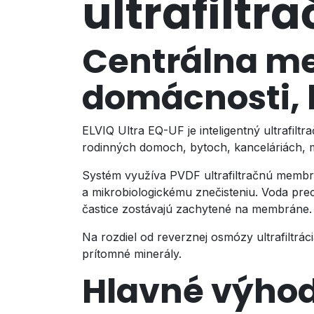
ultrafiltr
Centrálna me
domácnosti, 
ELVIQ Ultra EQ-UF je inteligentný ultrafil
rodinných domoch, bytoch, kanceláriách,
Systém využíva PVDF ultrafiltračnú membrá
a mikrobiologickému znečisteniu. Voda pr
častice zostávajú zachytené na membráne.
Na rozdiel od reverznej osmózy ultrafiltr
prítomné minerály.
Hlavné výho