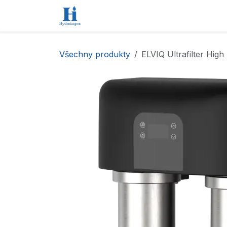
Přejít na obsah
Úvod
Obchod
Kontaktujte nás
Všechny produkty
ELVIQ Ultrafilter High