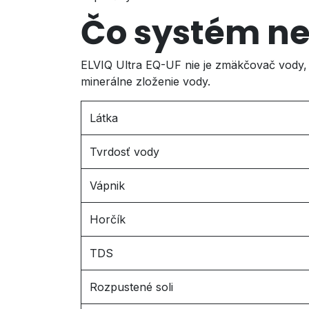
Čo systém nef
ELVIQ Ultra EQ-UF nie je zmäkčovač vody, 
minerálne zloženie vody.
Látka
Tvrdosť vody
Vápnik
Horčík
TDS
Rozpustené soli