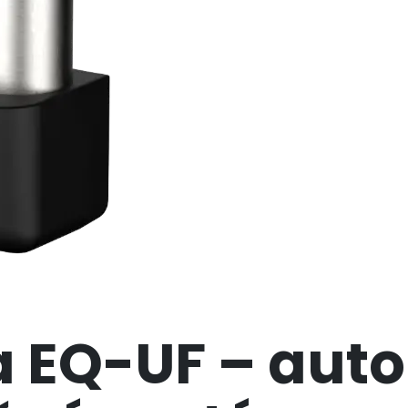
ra EQ-UF – aut