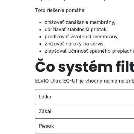
Toto riešenie pomáha:
znižovať zanášanie membrány,
udržiavať stabilnejší prietok,
predlžovať životnosť membrány,
znižovať nároky na servis,
zlepšovať účinnosť spätného preplach
Čo systém fil
ELVIQ Ultra EQ-UF je vhodný najmä na zní
Látka
Zákal
Piesok