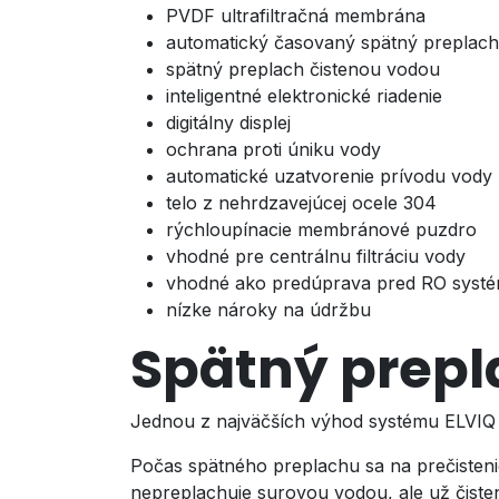
PVDF ultrafiltračná membrána
automatický časovaný spätný preplach
spätný preplach čistenou vodou
inteligentné elektronické riadenie
digitálny displej
ochrana proti úniku vody
automatické uzatvorenie prívodu vody
telo z nehrdzavejúcej ocele 304
rýchloupínacie membránové puzdro
vhodné pre centrálnu filtráciu vody
vhodné ako predúprava pred RO syst
nízke nároky na údržbu
Spätný prepl
Jednou z najväčších výhod systému ELVIQ 
Počas spätného preplachu sa na prečiste
nepreplachuje surovou vodou, ale už čist