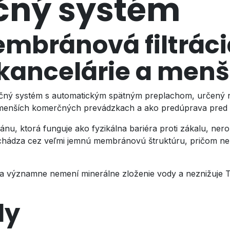
ačný systém
mbránová filtráci
kancelárie a menš
tračný systém s automatickým spätným preplachom, určený na
 menších komerčných prevádzkach a ako predúprava pred
nu, ktorá funguje ako fyzikálna bariéra proti zákalu, ner
echádza cez veľmi jemnú membránovú štruktúru, pričom ne
ácia významne nemení minerálne zloženie vody a neznižuje 
dy