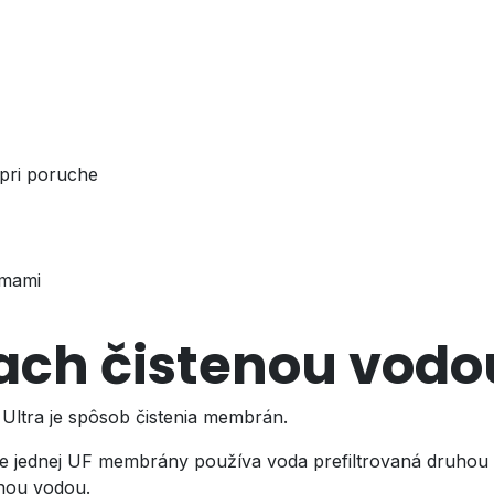
 pri poruche
émami
ach čistenou vodo
Ultra je spôsob čistenia membrán.
nie jednej UF membrány používa voda prefiltrovaná druh
enou vodou.