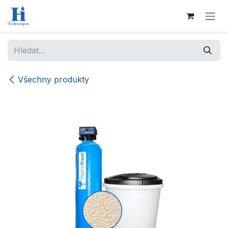
Přejít na obsah
Všechny produkty