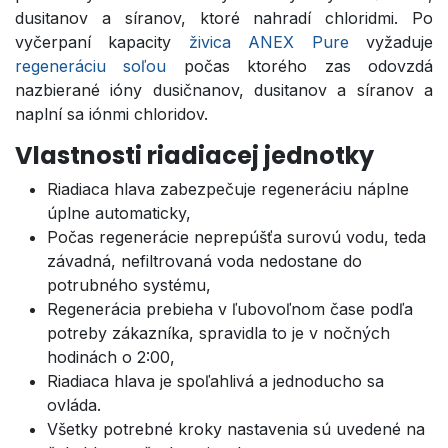
dusitanov a síranov, ktoré nahradí chloridmi. Po
vyčerpaní kapacity
živica ANEX Pure
vyžaduje
regeneráciu soľou
počas ktorého zas odovzdá
nazbierané ióny dusičnanov, dusitanov a síranov a
naplní sa iónmi chloridov.
Vlastnosti riadiacej jednotky
Riadiaca hlava zabezpečuje regeneráciu náplne
úplne automaticky,
Počas regenerácie neprepúšťa surovú vodu, teda
závadná, nefiltrovaná voda nedostane do
potrubného systému,
Regenerácia prebieha v ľubovoľnom čase podľa
potreby zákazníka, spravidla to je v nočných
hodinách o 2:00,
Riadiaca hlava je spoľahlivá a jednoducho sa
ovláda.
Všetky potrebné kroky nastavenia sú uvedené na