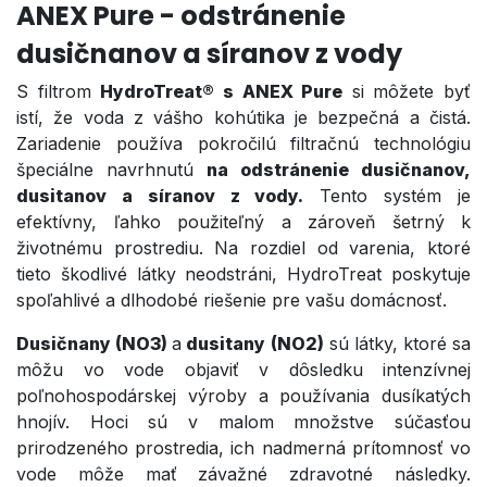
ANEX Pure - odstránenie
dusičnanov a síranov z vody
S filtrom
HydroTreat® s ANEX Pure
si môžete byť
istí, že voda z vášho kohútika je bezpečná a čistá.
Zariadenie používa pokročilú filtračnú technológiu
špeciálne navrhnutú
na odstránenie dusičnanov,
dusitanov a síranov z vody.
Tento systém je
efektívny, ľahko použiteľný a zároveň šetrný k
životnému prostrediu. Na rozdiel od varenia, ktoré
tieto škodlivé látky neodstráni, HydroTreat poskytuje
spoľahlivé a dlhodobé riešenie pre vašu domácnosť.
Dusičnany (NO3)
a
dusitany (NO2)
sú látky, ktoré sa
môžu vo vode objaviť v dôsledku intenzívnej
poľnohospodárskej výroby a používania dusíkatých
hnojív. Hoci sú v malom množstve súčasťou
prirodzeného prostredia, ich nadmerná prítomnosť vo
vode môže mať závažné zdravotné následky.