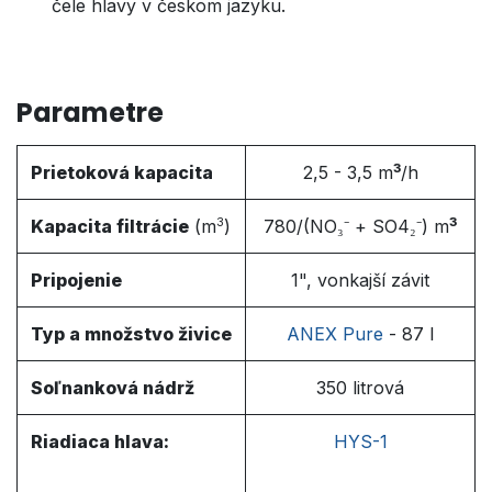
čele hlavy v českom jazyku.
Parametre
3
Prietoková kapacita
2,5 - 3,5
m
/h
3
3
Kapacita filtrácie
(m
)
780
/(NO₃⁻ + SO4₂⁻) m
Pripojenie
1", vonkajší závit
Typ a množstvo živice
ANEX Pure
- 87 l
Soľnanková nádrž
350 litrová
Riadiaca hlava:
HYS-1