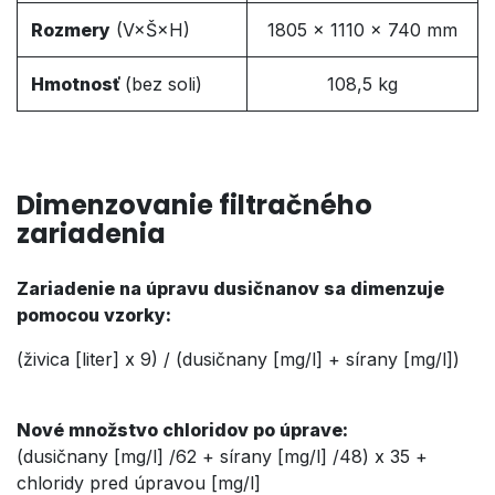
Rozmery
(V×Š×H)
1805 × 1110 × 740 mm
Hmotnosť
(bez soli)
108,5 kg
Dimenzovanie filtračného
zariadenia
Zariadenie na úpravu dusičnanov sa dimenzuje
pomocou vzorky:
(živica [liter] x 9) / (dusičnany [mg/l] + sírany [mg/l])
Nové množstvo chloridov po úprave:
(dusičnany [mg/l] /62 + sírany [mg/l] /48) x 35 +
chloridy pred úpravou [mg/l]