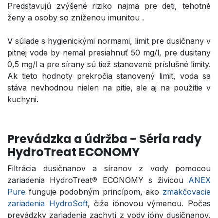
Predstavujú zvýšené riziko najmä pre deti, tehotné
ženy a osoby so zníženou imunitou .
V súlade s hygienickými normami, limit pre dusičnany v
pitnej vode by nemal presiahnuť 50 mg/l, pre dusitany
0,5 mg/l a pre sírany sú tiež stanovené príslušné limity.
Ak tieto hodnoty prekročia stanovený limit, voda sa
stáva nevhodnou nielen na pitie, ale aj na použitie v
kuchyni.
Prevádzka a údržba - Séria rady
HydroTreat ECONOMY
Filtrácia dusičnanov a síranov z vody pomocou
zariadenia HydroTreat
®
ECONOMY s živicou
ANEX
Pure
funguje podobným princípom, ako
zmäkčovacie
zariadenia HydroSoft
, čiže iónovou výmenou. Počas
prevádzky zariadenia zachytí z vody ióny dusičnanov,