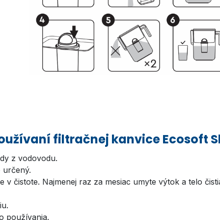
oužívaní filtračnej kanvice Ecosoft S
vody z vodovodu.
e určený.
ajte v čistote. Najmenej raz za mesiac umyte výtok a telo č
iu.
o používania.