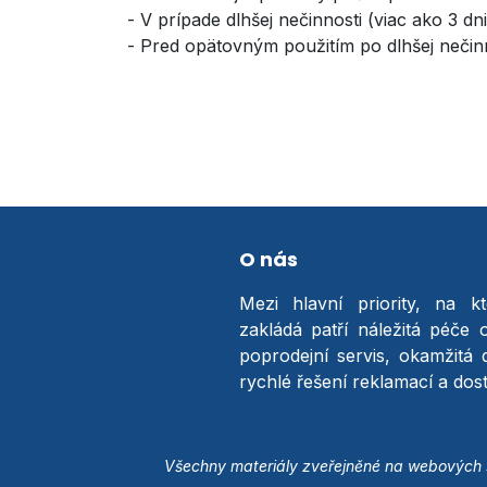
- V prípade dlhšej nečinnosti (viac ako 3 d
- Pred opätovným použitím po dlhšej nečinn
O nás
Mezi hlavní priority, na k
zakládá patří náležitá péče 
poprodejní servis, okamžitá 
rychlé řešení reklamací a do
Všechny materiály zveřejněné na webových s