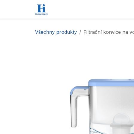
Přejít na obsah
Úvod
Obchod
Kontaktujte nás
Všechny produkty
Filtrační konvice na v