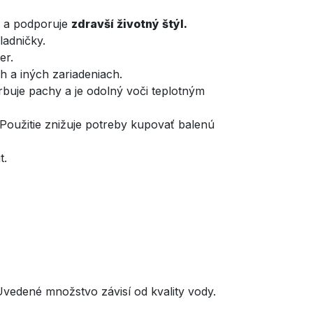
 a podporuje
zdravší životný štýl.
ladničky.
er.
 a iných zariadeniach.
buje pachy a je odolný voči teplotným
 Použitie znižuje potreby kupovať balenú
t.
vedené množstvo závisí od kvality vody.