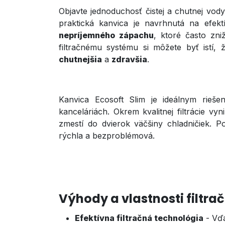
Objavte jednoduchosť čistej a chutnej vod
praktická kanvica je navrhnutá na efek
nepríjemného zápachu
, ktoré často zn
filtračnému systému si môžete byť istí,
chutnejšia
a
zdravšia
.
Kanvica Ecosoft Slim je ideálnym rieš
kanceláriách. Okrem kvalitnej filtrácie vyn
zmestí do dvierok väčšiny chladničiek. P
rýchla a bezproblémová.
Výhody a vlastnosti filtra
Efektívna filtračná technológia
- Vďa