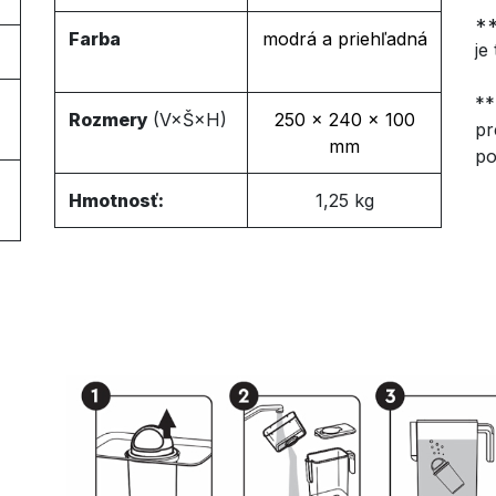
**
Farba
modrá a priehľadná
je 
**
Rozmery
(V×Š×H)
250 × 240 × 100
pr
mm
po
Hmotnosť:
1,25 kg