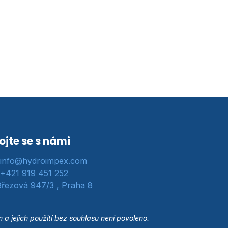
ojte se s námi
info@hydroimpex.com
+421 919 451 252
řezová 947/3 , Praha 8
 jejich použití bez souhlasu není povoleno.