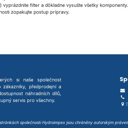
ni) vyprázdnite filter a dôkladne vysušte všetky komponenty.
osti zopakujte postup prípravy.
Sp
terých si naše společnost
o zákazníky, předprodejní a
dostupnost náhradních dílů,
stupný servis pro všechny.
B
tránkách společnosti Hydroimpex jsou chráněny autorským právem a