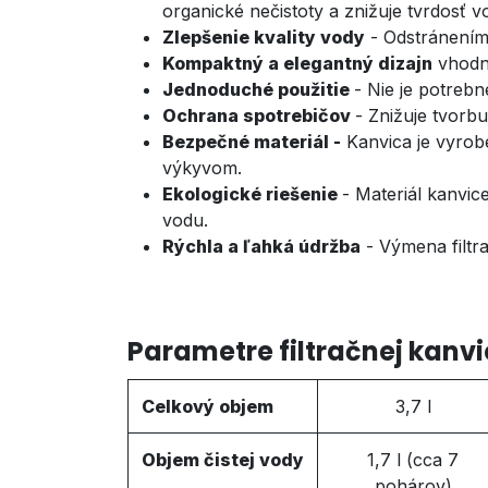
organické nečistoty a znižuje tvrdosť v
Zlepšenie kvality vody
- Odstránením
Kompaktný a elegantný dizajn
vhodný
Jednoduché použitie
- Nie je potrebné
Ochrana spotrebičov
- Znižuje tvorb
Bezpečné materiál -
Kanvica je vyrob
výkyvom.
Ekologické riešenie
- Materiál kanvic
vodu.
Rýchla a ľahká údržba
- Výmena filtra
Parametre filtračnej kanvi
Celkový objem
3,7 l
Objem čistej vody
1,7 l (cca 7
pohárov)