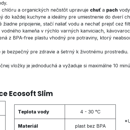
ody.
 chlóru a organických nečistôt upravuje
chuť
a
pach
vody
 do každej kuchyne a ideálny pre umiestnenie do dverí ch
 žiadne pripojenie, stačí naliať vodu a nechať prejsť cez filt
u vodného kameňa v rýchlo varných kanviciach, kávovaroch
ená z BPA-free plastu vhodný pre potraviny, ktorý neabsor
e je bezpečný pre zdravie a šetrný k životnému prostrediu.
čnej vložky je jednoduchá a vyžaduje si maximálne 10 minú
ce Ecosoft Slim
Teplota vody
4 - 30 °C
*U
Materiál
plast bez BPA