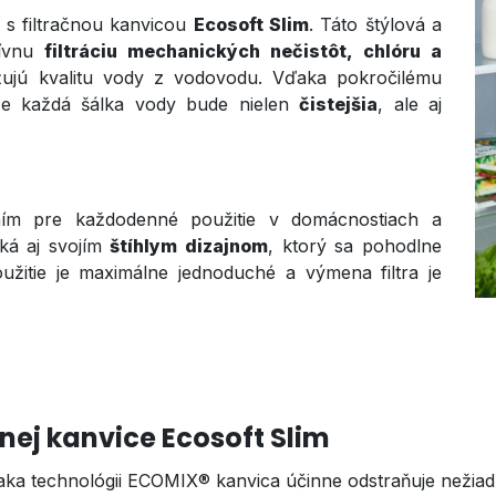
y s filtračnou kanvicou
Ecosoft Slim
. Táto štýlová a
tívnu
filtráciu mechanických nečistôt, chlóru a
ižujú kvalitu vody z vodovodu. Vďaka pokročilému
 že každá šálka vody bude nielen
čistejšia
, ale aj
ením pre každodenné použitie v domácnostiach a
iká aj svojím
štíhlym dizajnom
, ktorý sa pohodlne
oužitie je maximálne jednoduché a výmena filtra je
čnej kanvice Ecosoft Slim
ka technológii ECOMIX® kanvica účinne odstraňuje nežiadu