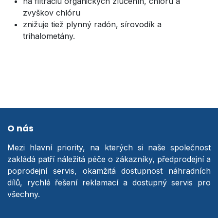
na filtráciu organických zlúčenín, chlóru a
zvyškov chlóru
znižuje tiež plynný radón, sírovodík a
trihalometány.
O nás
Mezi hlavní priority, na kterých si naše společnost
zakládá patří náležitá péče o zákazníky, předprodejní a
poprodejní servis, okamžitá dostupnost náhradních
dílů, rychlé řešení reklamací a dostupný servis pro
všechny.