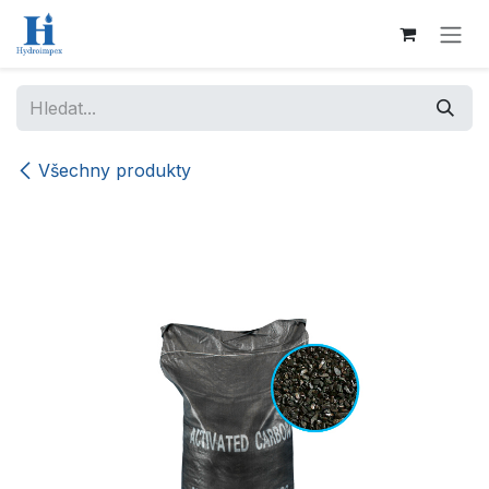
Přejít na obsah
Všechny produkty