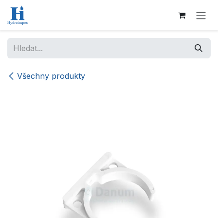
Přejít na obsah
Všechny produkty