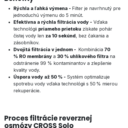
Rýchla a ľahká výmena -
Filter je navrhnutý pre
jednoduchú výmenu do 5 minút.
Efektívna a rýchla filtrácia vody -
Vďaka
technológii
priameho prietoku
získate pohár
čistej vody len
za 10 sekúnd
, bez čakania a
zásobníkov.
Dvojitá filtrácia v jednom -
Kombinácia
70
% RO membrány
a
30 % uhlíkového filtra
na
odstránenie 99 % kontaminantov a zlepšenie
kvality vody.
​Úspora vody až 50 % -
Systém optimalizuje
spotrebu vody vďaka technológii s 50 % mierou
rekuperácie.
Proces filtrácie
reverznej
osmózy CROSS Solo