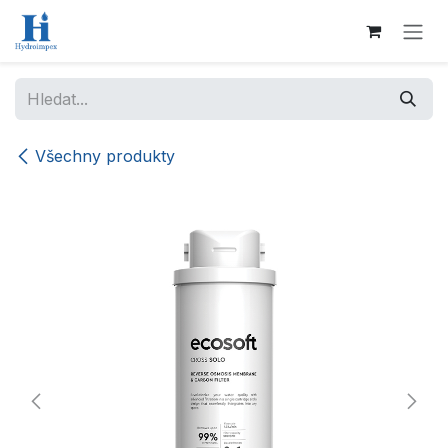
Přejít na obsah
Všechny produkty