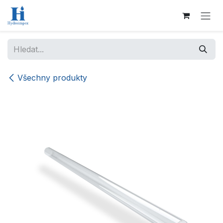
Přejít na obsah
Všechny produkty