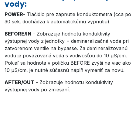
vody:
POWER
- Tlačidlo pre zapnutie konduktometra (cca po
30 sek. dochádza k automatickému vypnutiu).
BEFORE/IN
- Zobrazuje hodnotu konduktivity
výstupnej vody z jednotky = demineralizačná voda pri
zatvorenom ventile na bypasse. Za demineralizovanú
vodu je považovaná voda s vodivosťou do 10 µS/cm.
Pokiaľ sa hodnota v políčku BEFORE zvýši na viac ako
10 µS/cm, je nutné súčasnú náplň vymeniť za novú.
AFTER/OUT
- Zobrazuje hodnotu konduktivity
výstupnej vody po zmiešaní.
Demineralizačná kapacita v
litroch v závislosti od vstupnej
tvrdosti vody*: