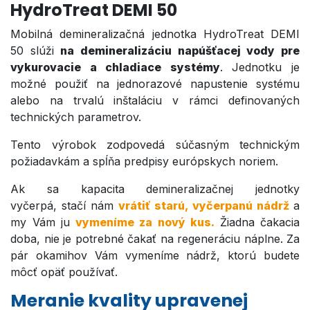
HydroTreat DEMI 50
Mobilná demineralizačná jednotka HydroTreat DEMI
50 slúži
na demineralizáciu napúšťacej vody pre
vykurovacie a chladiace systémy
. Jednotku je
možné použiť na jednorazové napustenie systému
alebo na trvalú inštaláciu v rámci definovaných
technických parametrov.
Tento výrobok zodpovedá súčasným technickým
požiadavkám a spĺňa predpisy európskych noriem.
Ak sa kapacita demineralizačnej jednotky
vyčerpá, stačí nám
vrátiť st
arú, vyčerpanú nádrž
a
my Vám ju
vymeníme za nový kus.
Žiadna čakacia
doba, nie je potrebné čakať na regeneráciu náplne. Za
pár okamihov Vám vymeníme nádrž, ktorú budete
môcť opäť používať.
Meranie kvality upravenej