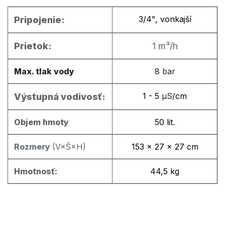
3/4", vonkajší
Pripojenie:
Prietok:
1 m³/h
Max. tlak vody
8 bar​
​1 - 5
µS
/cm
Výstupná vodivosť:
Objem hmoty
50 lit.
Rozmery
(V×Š×H)
153 × 27 × 27 cm
Hmotnosť:
44,5 kg