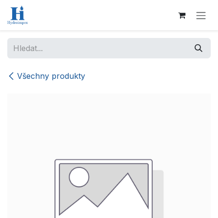
Přejít na obsah
Všechny produkty