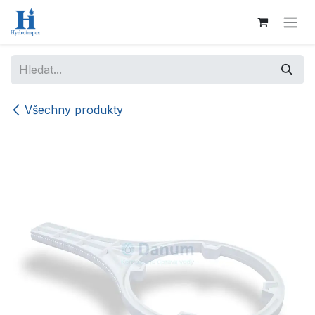
Přejít na obsah
Všechny produkty