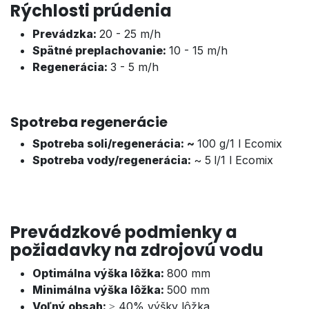
Rýchlosti prúdenia
Prevádzka:
20 - 25 m/h
Spätné preplachovanie:
10 - 15 m/h
Regenerácia:
3 - 5 m/h
Spotreba regenerácie
Spotreba soli/regenerácia: ~
100 g/1 l Ecomix
Spotreba vody/regenerácia:
~ 5
l/
1 l Ecomix
Prevádzkové podmienky a
požiadavky na zdrojovú vodu
Optimálna výška lôžka:
800 mm
Minimálna výška lôžka:
5
00 mm
Voľný obsah:
≥ 40% výšky lôžka