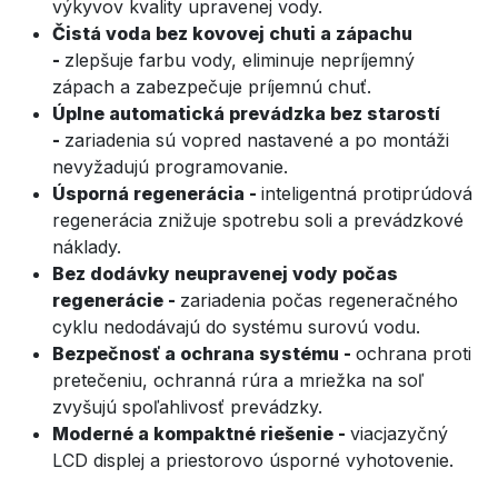
výkyvov kvality upravenej vody.
Čistá voda bez kovovej chuti a zápachu
-
zlepšuje farbu vody, eliminuje nepríjemný
zápach a zabezpečuje príjemnú chuť.
Úplne automatická prevádzka bez starostí
-
zariadenia sú vopred nastavené a po montáži
nevyžadujú programovanie.
Úsporná regenerácia - ​
inteligentná protiprúdová
regenerácia znižuje spotrebu soli a prevádzkové
náklady.
Bez dodávky neupravenej vody počas
regenerácie -
zariadenia počas regeneračného
cyklu nedodávajú do systému surovú vodu.
Bezpečnosť a ochrana systému -
ochrana proti
pretečeniu, ochranná rúra a mriežka na soľ
zvyšujú spoľahlivosť prevádzky.
Moderné a kompaktné riešenie -
viacjazyčný
LCD displej a priestorovo úsporné vyhotovenie.