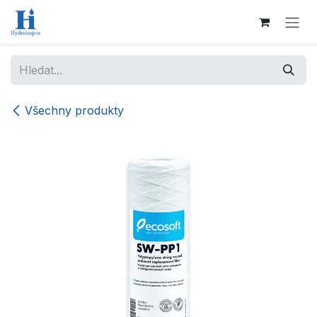
Přejít na obsah
Všechny produkty