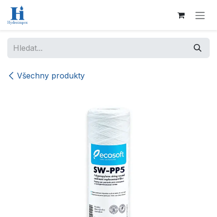
Přejít na obsah
Všechny produkty