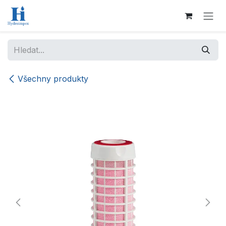
Přejít na obsah
Všechny produkty