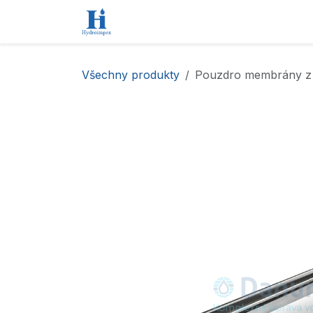
Přejít na obsah
Úvod
Obchod
Kontaktujte nás
Všechny produkty
Pouzdro membrány z 