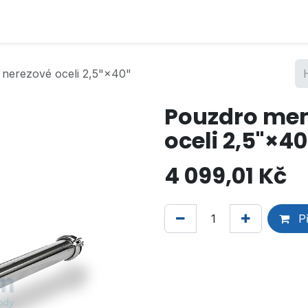
nerezové oceli 2,5"×40"
Pouzdro mem
oceli 2,5"×40
4 099,01
Kč
Př