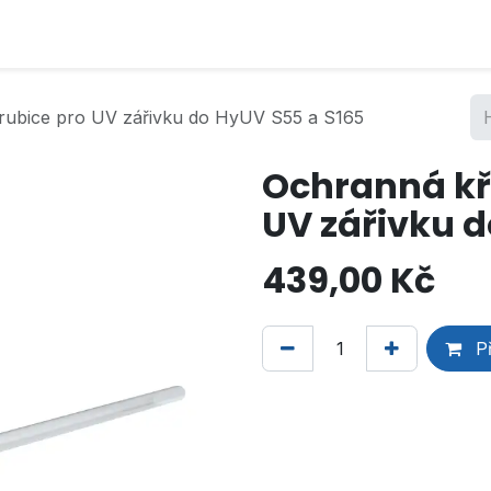
rubice pro UV zářivku do HyUV S55 a S165
Ochranná kř
UV zářivku d
439,00
Kč
Př