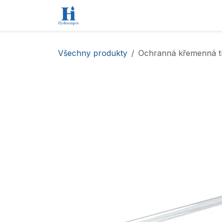
Přejít na obsah
Úvod
Obchod
Kontaktujte nás
Všechny produkty
Ochranná křemenná t