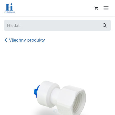
Přejít na obsah
Všechny produkty