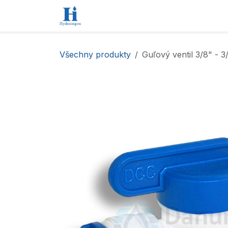
Přejít na obsah
Úvod
Obchod
Kontaktujte nás
Všechny produkty
Guľový ventil 3/8" - 3