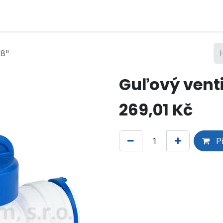
/8"
Guľový ventil
269,01
Kč
Př