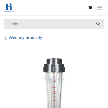
Přejít na obsah
Všechny produkty