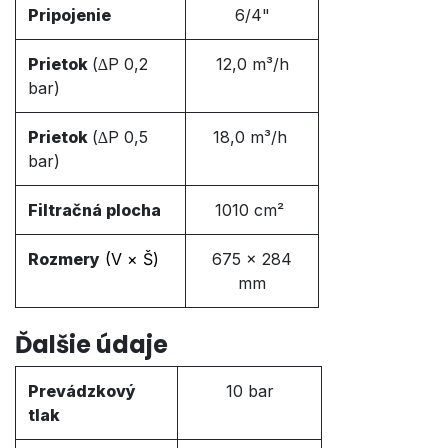
Pripojenie
6/4"
Prietok
(∆P 0,2
12,0 m³/h
bar)
Prietok
(∆P 0,5
18,0 m³/h
bar)
Filtračná plocha
1010 cm²
Rozmery
(V
× Š
)
675 × 284
mm
Ďalšie údaje
Prevádzkový
10 bar
tlak