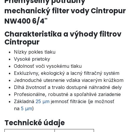
Priemyselný potrubný
mechanický filter vody Cintropur
NW400 6/4"
Charakteristika a výhody filtrov
Cintropur
Nízky pokles tlaku
Vysoké prietoky
Odolnosť voči vysokému tlaku
Exkluzívny, ekologický a lacný filtračný systém
Jednoduché utesnenie vďaka viacerým krúžkom
Dlhá životnosť a trvalo dostupné náhradné diely
Profesionálne, robustné a spoľahlivé zariadenie
Základná
25 µm
jemnosť filtrácie (je možnosť
na
5 µm
)
Technické údaje