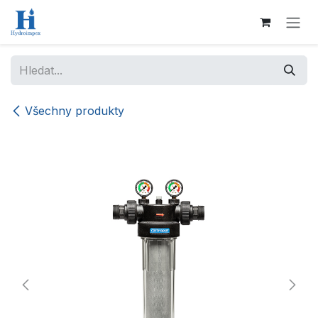
Přejít na obsah
Všechny produkty