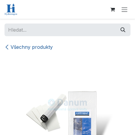
Přejít na obsah
Všechny produkty