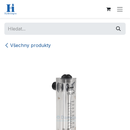
Přejít na obsah
Všechny produkty