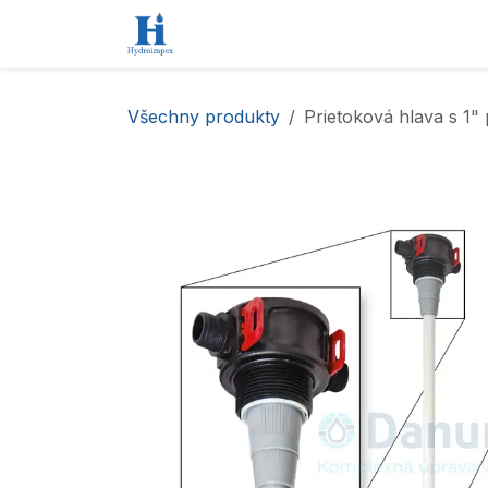
Přejít na obsah
Úvod
Obchod
Kontaktujte nás
Všechny produkty
Prietoková hlava s 1"