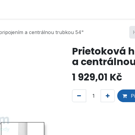
 pripojením a centrálnou trubkou 54"
Prietoková h
a centrálnou
1 929,01
Kč
Př