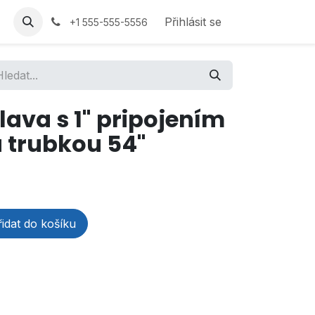
Přihlásit se
+1 555-555-5556
lava s 1" pripojením
 trubkou 54"
idat do košíku