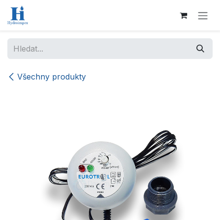
Přejít na obsah
Všechny produkty