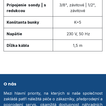
Pripojenie sondy | s
3/8"
, závitové
|
1/2"
,
redukcou
závitové
Konštanta bunky
K=5
Napätie
230 V, 50 Hz
Dĺžka kábla
1,5 m
O nás
Mezi hlavní priority, na kterých si naše společnost
zakládá patří náležitá péče o zákazníky, předprodejní a
poprodejní servis, okamžitá dostupnost náhradních