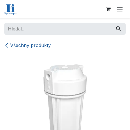
Přejít na obsah
Všechny produkty