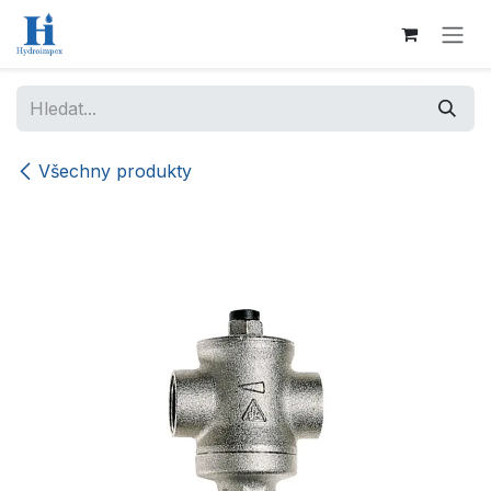
Přejít na obsah
Všechny produkty