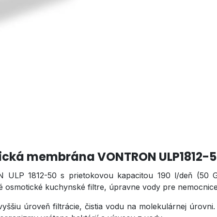
tická membrána VONTRON ULP1812-5
LP 1812-50 s prietokovou kapacitou 190 l/deň (50 GPD
 osmotické kuchynské filtre, úpravne vody pre nemocnice, 
ššiu úroveň filtrácie, čistia vodu na molekulárnej úrovni.