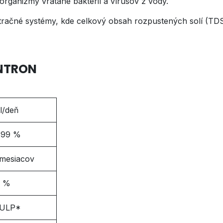
organizmy vrátane baktérií a vírusov z vody.
tračné systémy, kde celkový obsah rozpustených solí (TD
NTRON
l/deň
 99 %
 mesiacov
5 %
 ULP*