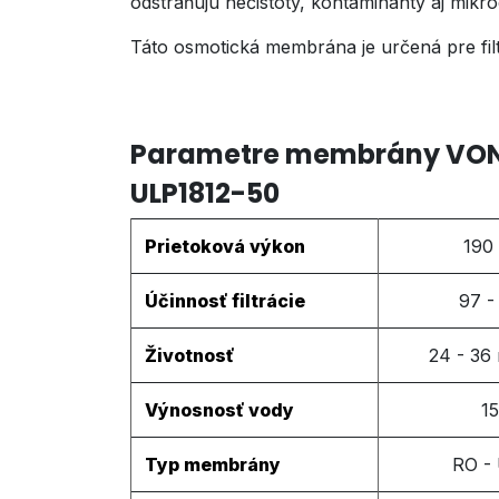
odstraňujú nečistoty, kontaminanty aj mikro
Táto osmotická membrána je určená pre fil
Parametre membrány VO
ULP1812-50
Prietoková výkon
190 
Účinnosť filtrácie
97 -
Životnosť
24 - 36
Výnosnosť vody
1
Typ membrány
RO -