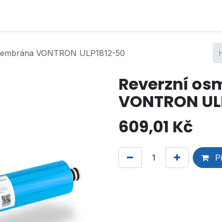
 membrána VONTRON ULP1812-50
Reverzní o
VONTRON UL
609,01
Kč
Př