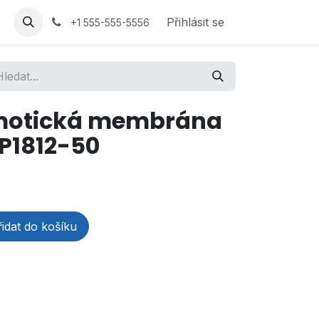
Přihlásit se
+1 555-555-5556
smotická membrána
P1812-50
idat do košíku