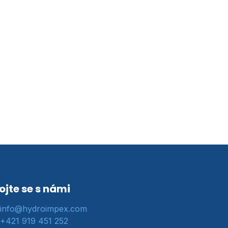
ojte se s námi
info@hydroimpex.com
+421 919 451 252