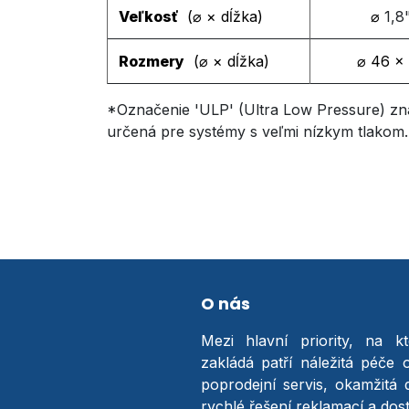
Veľkosť
(⌀ × dĺžka​)
⌀
1,8
Rozmery
(⌀ × dĺžka​)
⌀ 4
6
×
*Označenie 'ULP' (Ultra Low Pressure) zn
určená pre systémy s veľmi nízkym tlakom.
O nás
Mezi hlavní priority, na k
zakládá patří náležitá péče 
poprodejní servis, okamžitá 
rychlé řešení reklamací a do