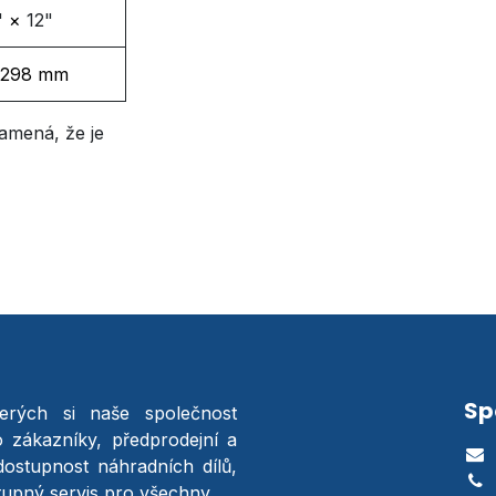
"
×
12"
298 mm
amená, že je
Sp
terých si naše společnost
o zákazníky, předprodejní a
dostupnost náhradních dílů,
stupný servis pro všechny.