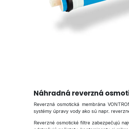
Náhradná reverzná osmo
Reverzná osmotická membrána VONTRON U
systémy úpravy vody ako sú napr. reverzné
Reverzné osmotické filtre zabezpečujú najvy