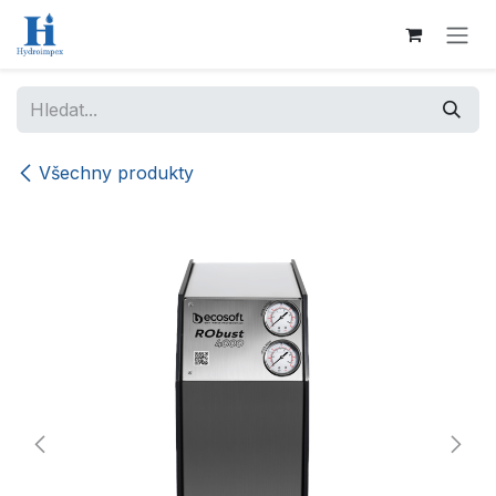
Přejít na obsah
Všechny produkty