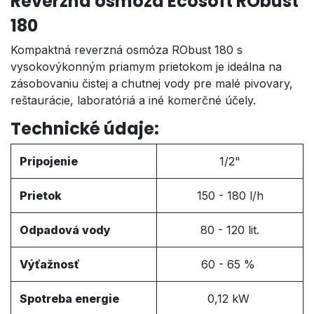
Reverzná osmóza Ecosoft RObust
180
Kompaktná reverzná osmóza RObust 180 s
vysokovýkonným priamym prietokom je ideálna na
zásobovaniu čistej a chutnej vody pre malé pivovary,
reštaurácie, laboratóriá a iné komerčné účely.
Technické údaje:
Pripojenie
1/2"
Prietok
150 - 180 l/h
Odpadová vody
80 - 120 lit.
Výťažnosť
60 - 65 %
Spotreba energie
0,12 kW