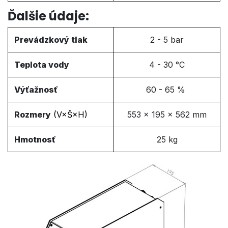
Ďalšie údaje:
Prevádzkový tlak
2 - 5 bar
Teplota vody
4 - 30 °C
Výťažnosť
60 - 65 %
Rozmery
(V
×Š×H
)
553 × 195 × 562 mm
Hmotnosť
25 kg