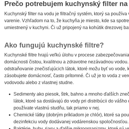
Prečo potrebujem kuchynský filter n
Kuchynský filter na vodu je filtračný systém, ktorý sa použív
varenie. Vzhľadom na to, že kuchyňa je miesto, kde sa spotre
umiestnený v kuchyni. Či už pripojený na kohútik drezovej ba
Ako fungujú kuchynské filtre?
Kuchynské filtre hrajú veľkú úlohu v procese zabezpečovania
domácnosti čistou, kvalitnou a zdravotne nezávadnou vodou.
odstraňovanie znečisťujúcich látok, ktoré možu byť vo vode, 
zásobujete domácnosť, často prítomné. Či už je to voda z ve
vodovodu alebo z vlastnej studne.
Sedimenty ako piesok, štrk, bahno a mnoho ďalších zneč
látok, ktoré sa dostávajú do vody pri distribúcii do vášh
používate vlastnú studňu, tak priamo v nej.
Chemické látky (dobrým príkladom je chlór), ktoré sa pou
dezinfekciu vody dodávanej vodárenskou spoločnosťou.
Baktérie, huby, riasy a ďalšie mikroorganizmy, ktoré sú v