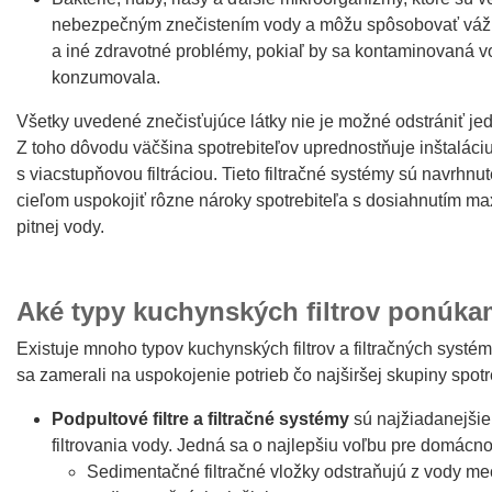
nebezpečným znečistením vody a môžu spôsobovať váž
a iné zdravotné problémy, pokiaľ by sa kontaminovaná v
konzumovala.
Všetky uvedené znečisťujúce látky nie je možné odstrániť jed
Z toho dôvodu väčšina spotrebiteľov uprednostňuje inštaláciu
s viacstupňovou filtráciou. Tieto filtračné systémy sú navrhn
cieľom uspokojiť rôzne nároky spotrebiteľa s dosiahnutím max
pitnej vody.
Aké typy kuchynských filtrov ponúk
Existuje mnoho typov kuchynských filtrov a filtračných syst
sa zamerali na uspokojenie potrieb čo najširšej skupiny spo
Podpultové filtre a filtračné systémy
sú najžiadanejšie 
filtrovania vody. Jedná sa o najlepšiu voľbu pre domácnost
Sedimentačné filtračné vložky odstraňujú z vody mec