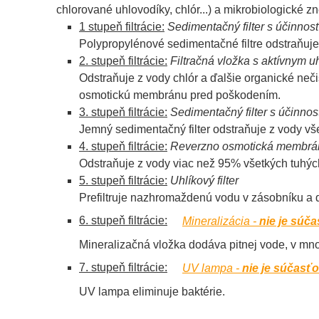
chlorované uhlovodíky, chlór...) a mikrobiologické zn
1 stupeň filtrácie:
Sedimentačný filter s účinnos
Polypropylénové sedimentačné filtre odstraňuje 
2. stupeň filtrácie:
Filtračná vložka s aktívnym u
Odstraňuje z vody chlór a ďalšie organické neči
osmotickú membránu pred poškodením.
3. stupeň filtrácie:
Sedimentačný filter s účinno
Jemný sedimentačný filter odstraňuje z vody vš
4. stupeň filtrácie:
Reverzno osmotická membrá
Odstraňuje z vody viac než 95% všetkých tuhých 
5. stupeň filtrácie:
Uhlíkový filter
Prefiltruje nazhromaždenú vodu v zásobníku a d
6. stupeň filtrácie:
Mineralizácia -
nie je súč
Mineralizačná vložka dodáva pitnej vode, v mn
7. stupeň filtrácie:
UV lampa -
nie je súčasť
UV lampa eliminuje baktérie.