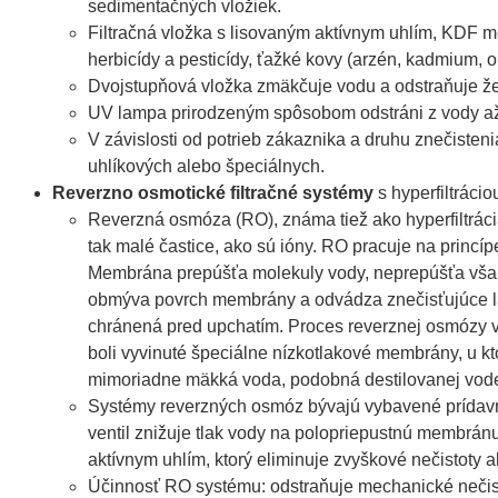
sedimentačných vložiek.
Filtračná vložka s lisovaným aktívnym uhlím, KDF m
herbicídy a pesticídy, ťažké kovy (arzén, kadmium, 
Dvojstupňová vložka zmäkčuje vodu a odstraňuje ž
UV lampa prirodzeným spôsobom odstráni z vody až 9
V závislosti od potrieb zákaznika a druhu znečisten
uhlíkových alebo špeciálnych.
Reverzno osmotické filtračné systémy
s hyperfiltráci
Reverzná osmóza (RO), známa tiež ako hyperfiltráci
tak malé častice, ako sú ióny. RO pracuje na princí
Membrána prepúšťa molekuly vody, neprepúšťa však
obmýva povrch membrány a odvádza znečisťujúce lá
chránená pred upchatím. Proces reverznej osmózy vy
boli vyvinuté špeciálne nízkotlakové membrány, u kto
mimoriadne mäkká voda, podobná destilovanej vod
Systémy reverzných osmóz bývajú vybavené prídav
ventil znižuje tlak vody na polopriepustnú membránu
aktívnym uhlím, ktorý eliminuje zvyškové nečistoty a
Účinnosť RO systému: odstraňuje mechanické nečistoty