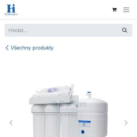
Přejít na obsah
Všechny produkty