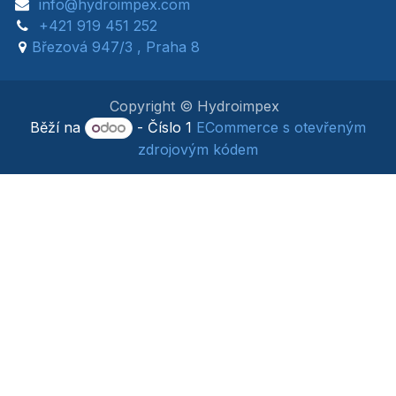
info@hydroimpex.com
+421 919 451 252
Březová 947/3 , Praha 8
Copyright © Hydroimpex
Běží na
- Číslo 1
ECommerce s otevřeným
zdrojovým kódem