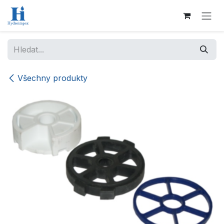
Přejít na obsah
Všechny produkty