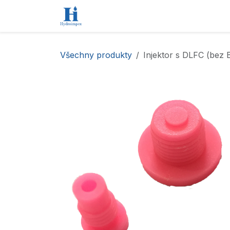
Přejít na obsah
Úvod
Obchod
Kontaktujte nás
Všechny produkty
Injektor s DLFC (bez 