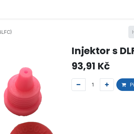
BLFC)
Injektor s D
93,91
Kč
Př