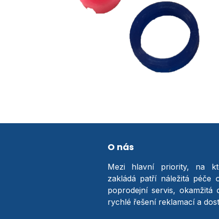
O nás
Mezi hlavní priority, na k
zakládá patří náležitá péče 
poprodejní servis, okamžitá 
rychlé řešení reklamací a do