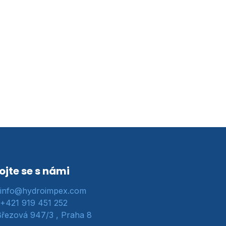
ojte se s námi
info@hydroimpex.com
+421 919 451 252
řezová 947/3 , Praha 8