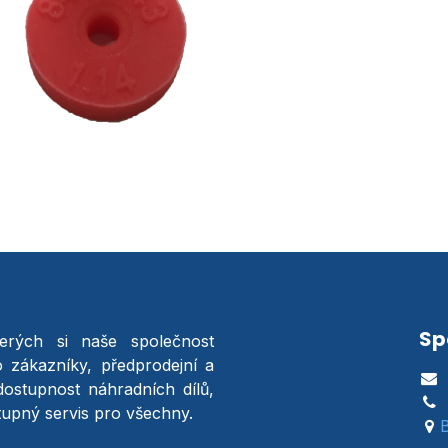
Sp
terých si naše společnost
o zákazníky, předprodejní a
dostupnost náhradních dílů,
stupný servis pro všechny.
B