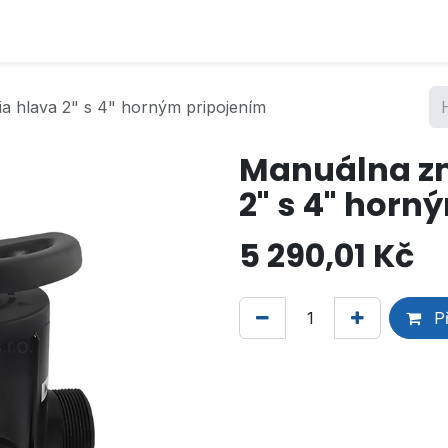
 hlava 2" s 4" horným pripojením
Manuálna z
2" s 4" horn
5 290,01
Kč
Př