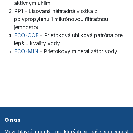
aktívnym uhlím
PP1 - Lisovaná náhradná vložka z
polypropylénu 1 mikrónovou filtračnou
jemnosťou
ECO-CCF
- Prietoková uhlíková patróna pre
lepšiu kvality vody
ECO-MIN
- Prietokový mineralizátor vody
O nás
Mezi hlavní priority, na kterých si naše společnost