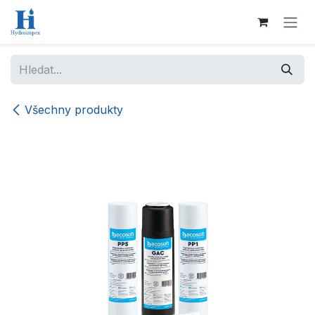
Přejít na obsah
Všechny produkty