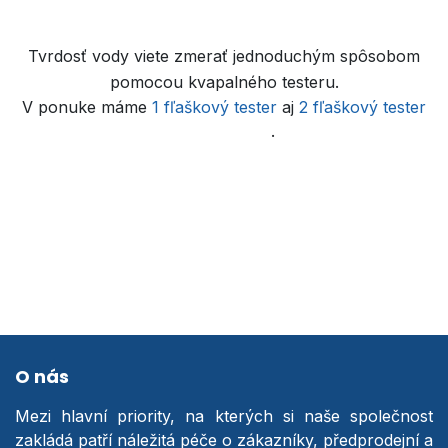
Tvrdosť vody viete zmerať jednoduchým spôsobom
pomocou kvapalného testeru.
V ponuke máme
1 fľaškový
tester
aj
2 fľaškový tester
tvrdosti vody
.
O nás
Mezi hlavní priority, na kterých si naše společnost
zakládá patří náležitá péče o zákazníky, předprodejní a