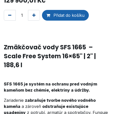
129 900,01
Kč
Přidat do košíku
Zmäkčovač vody SFS 1665 –
Scale Free System
16×65" | 2" |
188,6 l
SFS 1665 je systém na ochranu pred vodným
kameňom bez chémie, elektriny a údržby.
Zariadenie
zabraňuje tvorbe nového vodného
kameňa
a zároveň
odstraňuje existujúce
usadeniny
z potrubí, armatúr a spotrebičov. Funguje