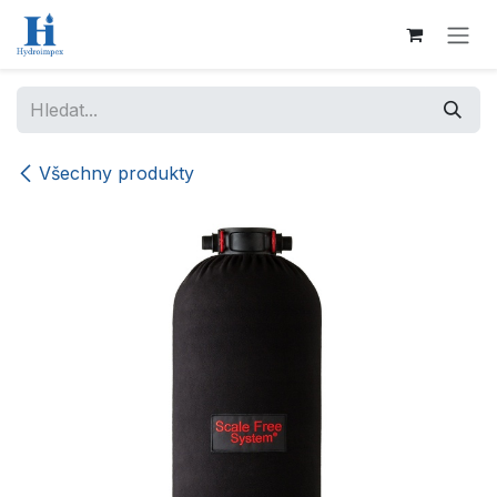
Přejít na obsah
Všechny produkty