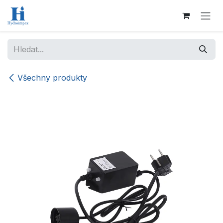
Přejít na obsah
Všechny produkty