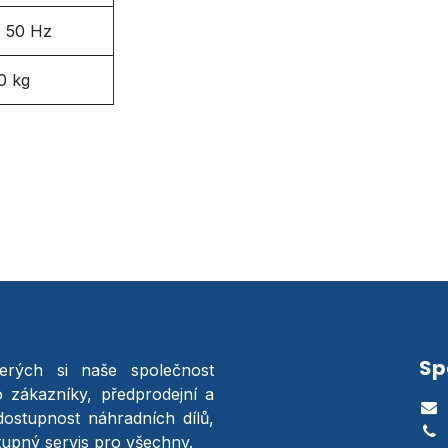
, 50 Hz
0 kg
Sp
terých si naše společnost
o zákazníky, předprodejní a
dostupnost náhradních dílů,
stupný servis pro všechny.