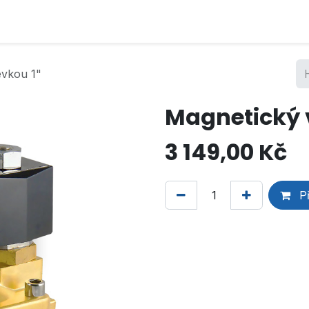
evkou 1"
Magnetický v
3 149,00
Kč
Př