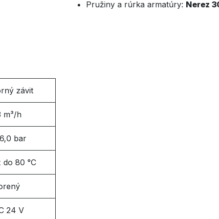
Pružiny a rúrka armatúry:
Nerez 3
rný závit
3 m³/h
16,0 bar
ž do 80 °C
orený
C 24 V