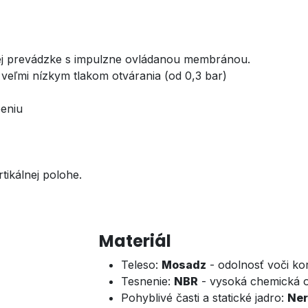
bej prevádzke s impulzne ovládanou membránou.
eľmi nízkym tlakom otvárania (od 0,3 bar)
beniu
tikálnej polohe.
Materiál
Teleso:
Mosadz
- odolnosť voči kor
Tesnenie:
NBR
- vysoká chemická 
Pohyblivé časti a statické jadro:
Ner