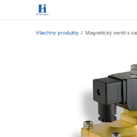
Přejít na obsah
Úvod
Obchod
Kontaktujte nás
Všechny produkty
Magnetický ventil s ci