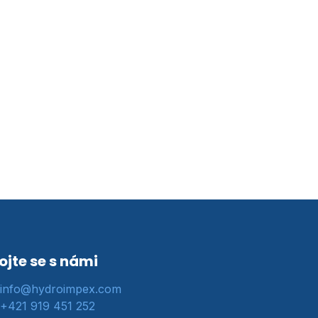
ojte se s námi
info@hydroimpex.com
+421 919 451 252