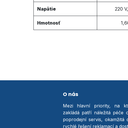
Napätie
220 V
Hmotnosť
1,6
O nás
Mezi hlavní priority, na k
zakládá patří náležitá péče 
poprodejní servis, okamžitá 
rychlé řešení reklamací a do