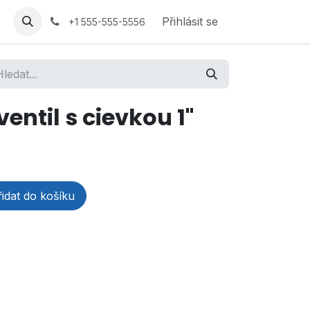
Přihlásit se
+1 555-555-5556
entil s cievkou 1"
idat do košíku