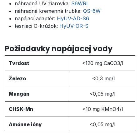
náhradná UV žiarovka:
S6WRL
náhradná kremenná trubka:
QS-6W
napájací adaptér:
HyUV-AD-S6
tesniaci O-krúžok:
HyUV-OR-S
Požiadavky napájacej vody
Tvrdosť
<
120 mg CaCO3/l
Železo
<
0,3 mg/l
Mangán
<0,05 mg/l
CHSK-Mn
<
10 mg KMnO4/l
Amónne ióny
<0,05 mg/l