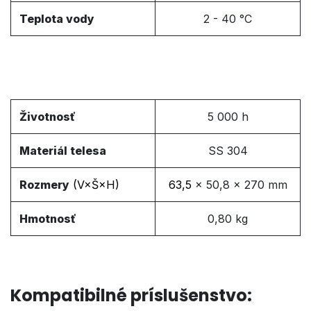
Teplota vody
2 - 40 °C
Životnosť
5 000 h
Materiál telesa
SS 304
Rozmery
(V
×
Š
×H
)
63,5
×
50,8 × 270 mm
Hmotnosť
0,80 kg
Kompatibilné príslušenstvo: