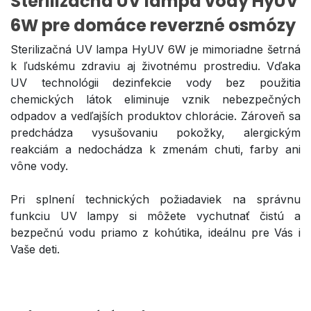
Sterilizačná UV lampa vody HyUV
6W pre domáce reverzné osm
ó
zy
Sterilizačná UV lampa HyUV 6W je mimoriadne šetrná
k ľudskému zdraviu aj životnému prostrediu. Vďaka
UV technológii dezinfekcie vody bez použitia
chemických látok eliminuje vznik nebezpečných
odpadov a vedľajších produktov chlorácie. Zároveň sa
predchádza vysušovaniu pokožky, alergickým
reakciám a nedochádza k zmenám chuti, farby ani
vône vody.
Pri splnení technických požiadaviek na správnu
funkciu UV lampy si môžete vychutnať čistú a
bezpečnú vodu priamo z kohútika, ideálnu pre Vás i
Vaše deti.