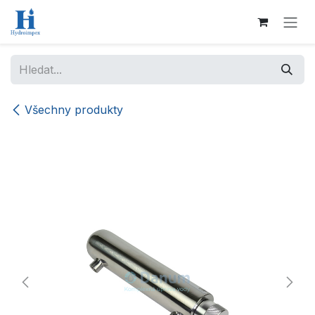
Přejít na obsah
Všechny produkty