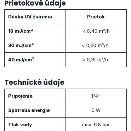
Prietokové údaje
Dávka UV žiarenia
Prietok
16 mJ/cm²
< 0,40 m³/h
30 mJ/cm²
< 0,20 m³/h
40 mJ/cm²
< 0,15 m³/h
Technické údaje
Pripojenie
1/4"
Spotreba energie
6 W
Tlak vody
max. 6,8 bar