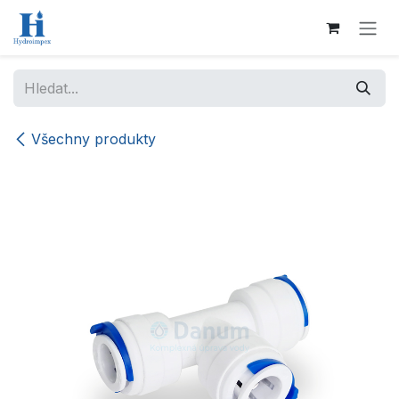
Přejít na obsah
Všechny produkty