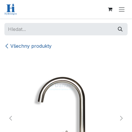
Přejít na obsah
Všechny produkty