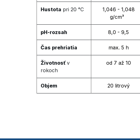
Hustota
pri 20 °C
1,046 - 1,048
g/cm³
​
pH-rozsah
8,0 - 9,5
Čas prehriatia
max. 5 h
Životnosť
v
od 7 až 10​
rokoch
Objem
20 litrový