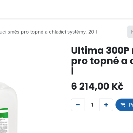
í směs pro topné a chladicí systémy, 20 l
Ultima 300P
pro topné a 
l
6 214,00
Kč
Př