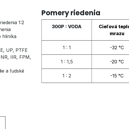
Pomery riedenia
riedenia 1:2
300P : VODA
Cieľová tepl
nenia
mrazu
 hliníka
1 : 1
-32 °C
 PE, UP, PTFE
 NR, IIR, FPM,
1 : 1,5
-20 °C
ie a ľudské
1 : 2
-15 °C