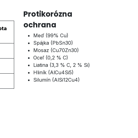
Protikorózna
ochrana
ota
Meď (99% Cu)
Spájka (PbSn30)
Mosaz (Cu70Zn30)
Oceľ (0,2 % C)
Liatina (3,3 % C, 2 % Si)
Hliník (AlCu4Si5)
Silumín (AlSi12Cu4)