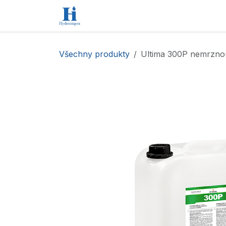
Přejít na obsah
Úvod
Obchod
Kontaktujte nás
Všechny produkty
Ultima 300P nemrznouc