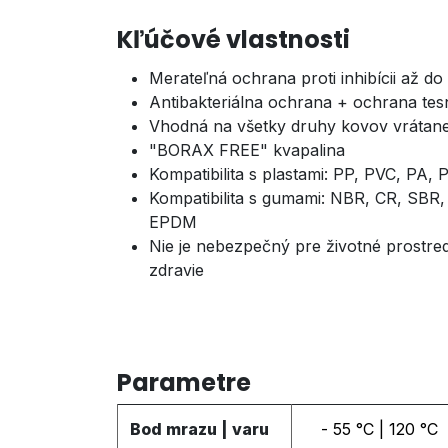
Kľúčové vlastnosti
Merateľná ochrana proti inhibícii až do 
Antibakteriálna ochrana + ochrana tes
Vhodná na všetky druhy kovov vrátane
"BORAX FREE" kvapalina
Kompatibilita s plastami: PP, PVC, PA,
Kompatibilita s gumami: NBR, CR, SBR,
EPDM
Nie je nebezpečný pre životné prostred
zdravie
Parametre
Bod mrazu | varu
- 55
°C |
120
°C