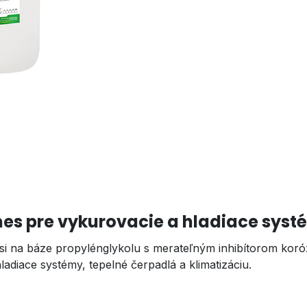
es pre vykurovacie a hladiace sys
si na báze propylénglykolu s merateľným inhibítorom koró
adiace systémy, tepelné čerpadlá a klimatizáciu.