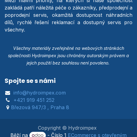
Mezi hlavní priority, na kterých si naše společnost
zakládá patří náležitá péče o zákazníky, předprodejní a
poprodejní servis, okamžitá dostupnost náhradních
dílů, rychlé řešení reklamací a dostupný servis pro
všechny.
Všechny materiály zveřejněné na webových stránkách
společnosti Hydroimpex jsou chráněny autorským právem a
jejich použití bez souhlasu není povoleno.
Spojte se s námi
info@hydroimpex.com
+421 919 451 252
Březová 947/3 , Praha 8
Copyright © Hydroimpex
Běží na
- Číslo 1
ECommerce s otevřeným