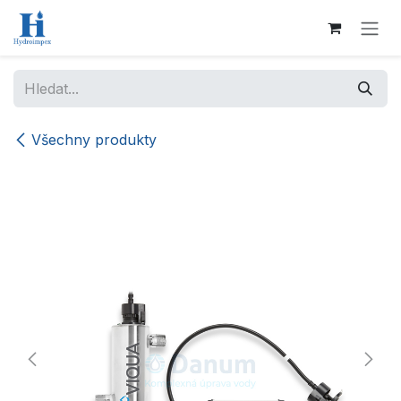
Přejít na obsah
Všechny produkty