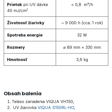
Prietok
pri UV dávke
< 0,8 m
³
/h
40 mJ/cm
2
Životnosť žiarivky
~ 9 000 h (cca. 1 rok)
Spotreba energie
32 W
Rozmery
⌀ 89 mm × 330 mm
Hmotnosť
3,6 kg
Obsah balenia
Teleso zariadenia VIQUA VH150,
UV žiarovka
VIQUA S150RL-HO
,