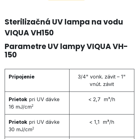
Sterilizačná UV lampa na vodu
VIQUA VH150
Parametre UV lampy VIQUA VH-
150
Pripojenie
3/4" vonk. závit – 1"
vnút. závit
Prietok
pri UV dávke
< 2,7 m³/h
16 mJ/cm
2
Prietok
pri UV dávke
< 1,1 m
³
/h
30 mJ/cm
2