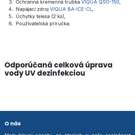
Ochranná kremenná trubka
VIQUA QSO-150
,
Napájací zdroj
VIQUA BA-ICE-CL
,
Úchytky telesa (2 ks),
Používateľská príručka.
Odporúčaná celková úprava
vody UV dezinfekciou
O nás