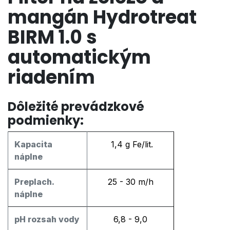
mangán Hydrotreat
BIRM 1.0 s
automatickým
riadením
​ ​ Dôležité prevádzkové
podmienky:
Kapacita
1,4 g Fe/lit.
náplne
Preplach.
25 - 30 m/h
náplne
pH rozsah vody
6,8 - 9,0