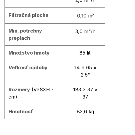
Filtračná plocha
0,10
m
2
Min. potrebný
³
3,0
m
/h
preplach
Množstvo hmoty
85 lit.
Veľkosť nádoby
14 × 65 ×
2,5"
Rozmery
(V×Š×H -
183 × 37 ×
cm)
37
Hmotnosť
83,6 kg