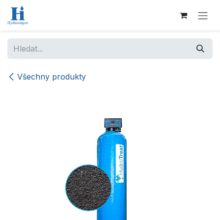
Přejít na obsah
Všechny produkty