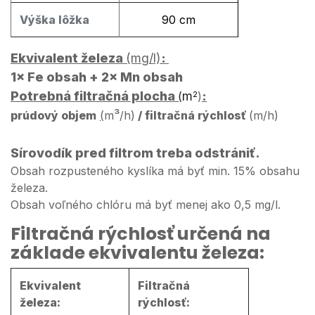
​Výška lôžka
90 cm
Ekvivalent železa
(mg/l)
:
1× Fe obsah
+
2× Mn obsah
Potrebná filtračná plocha
m
:
(
2
)
³
prúdový objem
(
m
/h)
/ filtračná rýchlosť
(m/h)
Sírovodík pred filtrom treba odstrániť.
Obsah rozpusteného kyslíka má byť min. 15% obsahu
železa.
Obsah voľného chlóru má byť menej ako 0,5 mg/l.
Filtračná rýchlosť určená na
základe ekvivalentu železa:
Ekvivalent
Filtračná
železa:
rýchlosť: