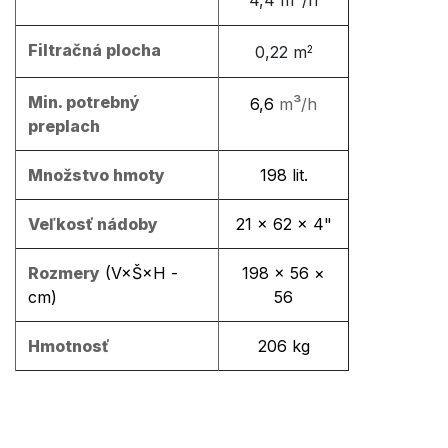
Filtračná plocha
0,22
m
2
Min. potrebný
³
6,6
m
/h
preplach
Množstvo hmoty
198 lit.
Veľkosť nádoby
21 × 62 × 4"
Rozmery
(V×Š×H -
198 × 56 ×
cm)
56
Hmotnosť
206 kg