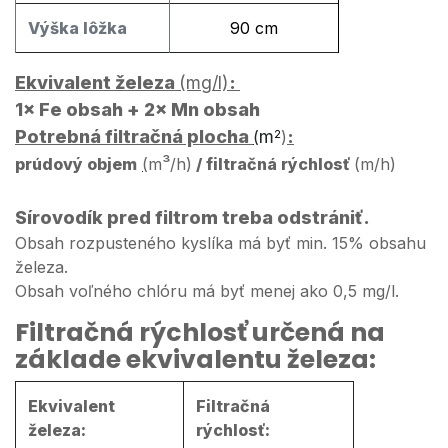
​Výška lôžka
90 cm
Ekvivalent železa
(mg/l)
:
1× Fe obsah
+
2× Mn obsah
Potrebná filtračná plocha
m
:
(
2
)
³
prúdový objem
(
m
/h)
/ filtračná rýchlosť
(m/h)
Sírovodík pred filtrom treba odstrániť.
Obsah rozpusteného kyslíka má byť min. 15% obsahu
železa.
Obsah voľného chlóru má byť menej ako 0,5 mg/l.
Filtračná rýchlosť určená na
základe ekvivalentu železa:
Ekvivalent
Filtračná
železa:
rýchlosť: