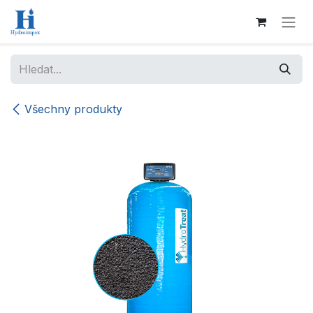
Přejít na obsah
Všechny produkty